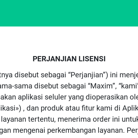
PERJANJIAN LISENSI
utnya disebut sebagai “Perjanjian”) ini m
ma-sama disebut sebagai “Maxim”, “kami”, 
an aplikasi seluler yang dioperasikan o
kasi») , dan produk atau fitur kami di Apli
layanan tertentu, menerima order ini untu
an mengenai perkembangan layanan. Perja