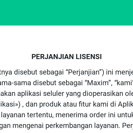
PERJANJIAN LISENSI
utnya disebut sebagai “Perjanjian”) ini m
ma-sama disebut sebagai “Maxim”, “kami”, 
an aplikasi seluler yang dioperasikan o
kasi») , dan produk atau fitur kami di Apli
layanan tertentu, menerima order ini untu
an mengenai perkembangan layanan. Perja