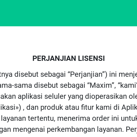
PERJANJIAN LISENSI
utnya disebut sebagai “Perjanjian”) ini m
ma-sama disebut sebagai “Maxim”, “kami”, 
an aplikasi seluler yang dioperasikan o
kasi») , dan produk atau fitur kami di Apli
layanan tertentu, menerima order ini untu
an mengenai perkembangan layanan. Perja