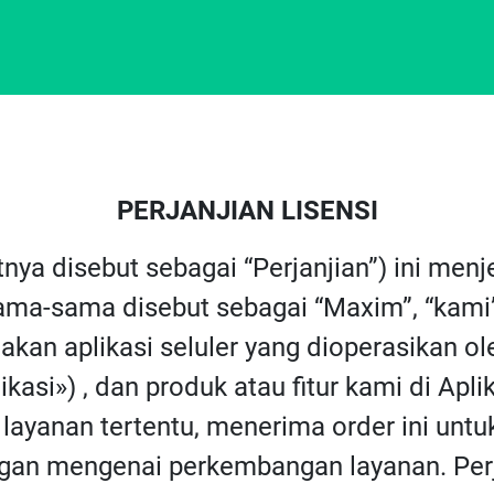
PERJANJIAN LISENSI
utnya disebut sebagai “Perjanjian”) ini m
ma-sama disebut sebagai “Maxim”, “kami”, 
an aplikasi seluler yang dioperasikan o
kasi») , dan produk atau fitur kami di Apli
layanan tertentu, menerima order ini untu
an mengenai perkembangan layanan. Perja