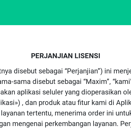
PERJANJIAN LISENSI
utnya disebut sebagai “Perjanjian”) ini m
ma-sama disebut sebagai “Maxim”, “kami”, 
an aplikasi seluler yang dioperasikan o
kasi») , dan produk atau fitur kami di Apli
layanan tertentu, menerima order ini untu
an mengenai perkembangan layanan. Perja